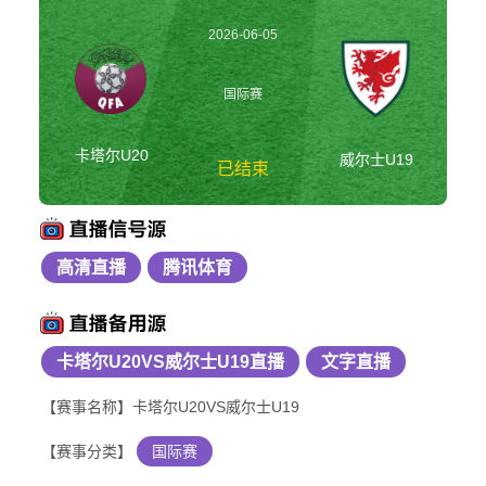
2026-06-05
17:00:00
国际赛
卡塔尔U20
威尔士U19
已结束
高清直播
腾讯体育
卡塔尔U20vs威尔士
U19 国际赛
卡塔尔U20VS威尔士U19直播
文字直播
【赛事名称】卡塔尔U20VS威尔士U19
【赛事分类】
国际赛