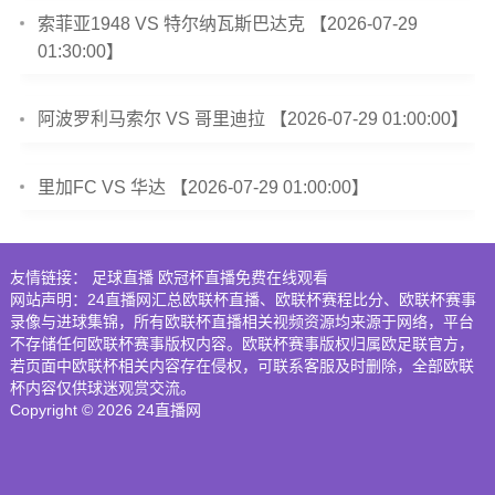
索菲亚1948 VS 特尔纳瓦斯巴达克 【2026-07-29
01:30:00】
阿波罗利马索尔 VS 哥里迪拉 【2026-07-29 01:00:00】
里加FC VS 华达 【2026-07-29 01:00:00】
友情链接：
足球直播
欧冠杯直播免费在线观看
网站声明：24直播网汇总欧联杯直播、欧联杯赛程比分、欧联杯赛事
录像与进球集锦，所有欧联杯直播相关视频资源均来源于网络，平台
不存储任何欧联杯赛事版权内容。欧联杯赛事版权归属欧足联官方，
若页面中欧联杯相关内容存在侵权，可联系客服及时删除，全部欧联
杯内容仅供球迷观赏交流。
Copyright © 2026 24直播网