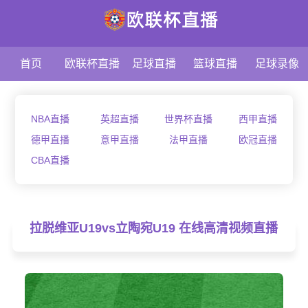
首页
欧联杯直播
足球直播
篮球直播
足球录像
NBA直播
英超直播
世界杯直播
西甲直播
德甲直播
意甲直播
法甲直播
欧冠直播
CBA直播
拉脱维亚U19vs立陶宛U19 在线高清视频直播