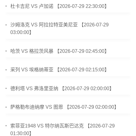
杜卡吉尼 VS 卢加诺 【2026-07-29 22:30:00】
沙姆洛克 VS 阿拉拉特亚美尼亚 【2026-07-29
03:00:00】
哈茨 VS 格拉茨风暴 【2026-07-29 02:45:00】
采列 VS 埃格纳蒂亚 【2026-07-29 02:15:00】
德利塔 VS 弗洛里亚纳 【2026-07-29 02:00:00】
萨格勒布迪纳摩 VS 图恩 【2026-07-29 02:00:00】
索菲亚1948 VS 特尔纳瓦斯巴达克 【2026-07-29
01:30:00】