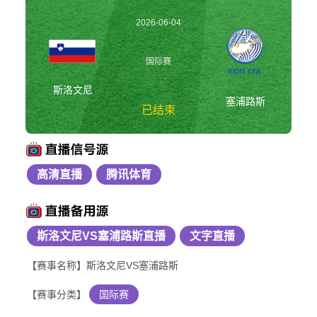
2026-06-04
00:00:00
国际赛
斯洛文尼
塞浦路斯
已结束
高清直播
腾讯体育
斯洛文尼vs塞浦路斯
国际赛
斯洛文尼VS塞浦路斯直播
文字直播
【赛事名称】斯洛文尼VS塞浦路斯
【赛事分类】
国际赛