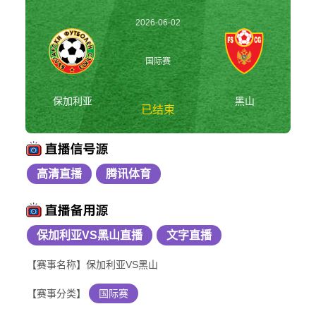
2026-06-02
00:00:00
国际赛
保加利亚
黑山
已结束
高清直播
腾讯体育
保加利亚vs黑山 国际
赛
保加利亚VS黑山直播
文字直播
【赛事名称】保加利亚VS黑山
【赛事分类】
国际赛