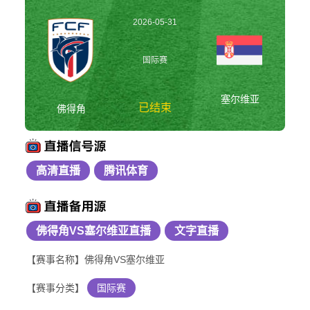
2026-05-31
21:30:00
国际赛
塞尔维亚
已结束
佛得角
高清直播
腾讯体育
佛得角vs塞尔维亚 国
际赛
佛得角VS塞尔维亚直播
文字直播
【赛事名称】佛得角VS塞尔维亚
【赛事分类】
国际赛