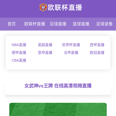
首页
欧联杯直播
足球直播
篮球直播
足球录像
NBA直播
英超直播
世界杯直播
西甲直播
德甲直播
意甲直播
法甲直播
欧冠直播
CBA直播
女武神vs王牌 在线高清视频直播