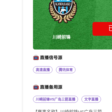
川崎前锋
高清直播
腾讯体育
川崎前锋VS广岛三箭直播
文字直播