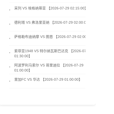
采列 VS 埃格纳蒂亚 【2026-07-29 02:15:00】
德利塔 VS 弗洛里亚纳 【2026-07-29 02:00:00】
萨格勒布迪纳摩 VS 图恩 【2026-07-29 02:00:00】
索菲亚1948 VS 特尔纳瓦斯巴达克 【2026-07-29
01:30:00】
阿波罗利马索尔 VS 哥里迪拉 【2026-07-29
01:00:00】
里加FC VS 华达 【2026-07-29 01:00:00】