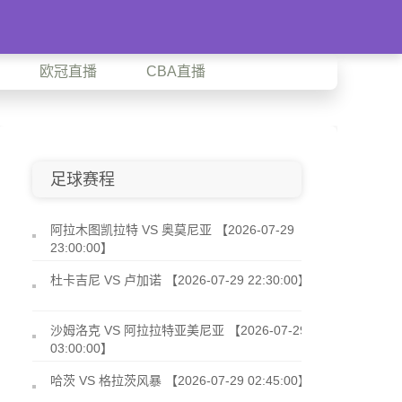
欧冠直播
CBA直播
足球赛程
阿拉木图凯拉特 VS 奥莫尼亚 【2026-07-29
23:00:00】
杜卡吉尼 VS 卢加诺 【2026-07-29 22:30:00】
沙姆洛克 VS 阿拉拉特亚美尼亚 【2026-07-29
03:00:00】
哈茨 VS 格拉茨风暴 【2026-07-29 02:45:00】