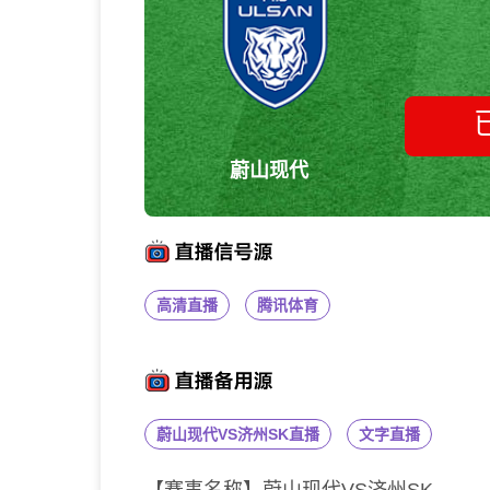
蔚山现代
高清直播
腾讯体育
蔚山现代VS济州SK直播
文字直播