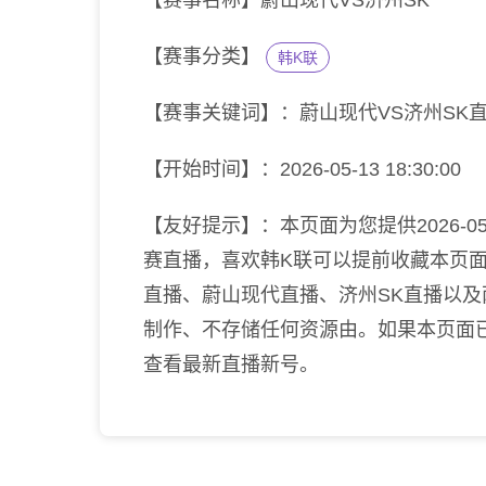
【赛事名称】蔚山现代VS济州SK
【赛事分类】
韩K联
【赛事关键词】：蔚山现代VS济州SK
【开始时间】：2026-05-13 18:30:00
【友好提示】：本页面为您提供2026-05-1
赛直播，喜欢韩K联可以提前收藏本页
直播、蔚山现代直播、济州SK直播以
制作、不存储任何资源由。如果本页面
查看最新直播新号。