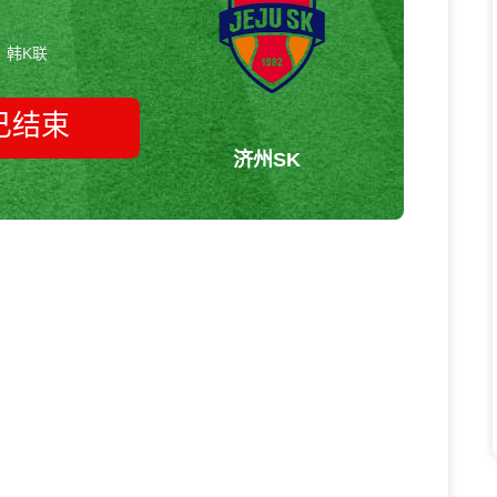
韩K联
已结束
济州SK
蔚山现代vs济州SK 韩K联