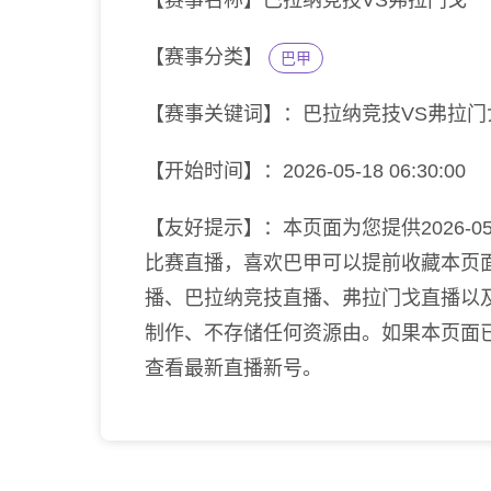
【赛事名称】巴拉纳竞技VS弗拉门戈
【赛事分类】
巴甲
【赛事关键词】：巴拉纳竞技VS弗拉
【开始时间】：2026-05-18 06:30:00
【友好提示】：本页面为您提供2026-05-
比赛直播，喜欢巴甲可以提前收藏本页
播、巴拉纳竞技直播、弗拉门戈直播以
制作、不存储任何资源由。如果本页面
查看最新直播新号。