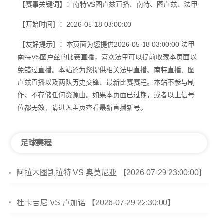
【赛事关键词】：南特VS图卢兹直播、南特、图卢兹、法甲
【开始时间】：2026-05-18 03:00:00
【友好提示】：本页面为您提供2026-05-18 03:00:00 法甲
南特VS图卢兹的比赛直播，喜欢法甲可以提前收藏本页面以
免错过直播。本站还为您提供相关法甲直播、南特直播、图
卢兹直播以及两队历史交锋、最新比赛赛程。本站不参与制
作、不存储任何资源由。如果本页面已过期，或者以上信号
位都无效，请进入主页查看最新直播新号。
足球赛程
阿拉木图凯拉特 VS 奥莫尼亚 【2026-07-29 23:00:00】
杜卡吉尼 VS 卢加诺 【2026-07-29 22:30:00】