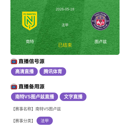
2026-05-18
03:00:00
法甲
南特
图卢兹
已结束
高清直播
腾讯体育
南特vs图卢兹 法甲
南特VS图卢兹直播
文字直播
【赛事名称】南特VS图卢兹
【赛事分类】
法甲