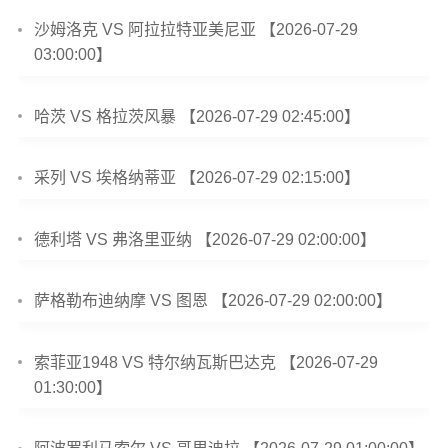
沙姆洛克 VS 阿拉拉特亚美尼亚 【2026-07-29
03:00:00】
哈茨 VS 格拉茨风暴 【2026-07-29 02:45:00】
采列 VS 埃格纳蒂亚 【2026-07-29 02:15:00】
德利塔 VS 弗洛里亚纳 【2026-07-29 02:00:00】
萨格勒布迪纳摩 VS 图恩 【2026-07-29 02:00:00】
索菲亚1948 VS 特尔纳瓦斯巴达克 【2026-07-29
01:30:00】