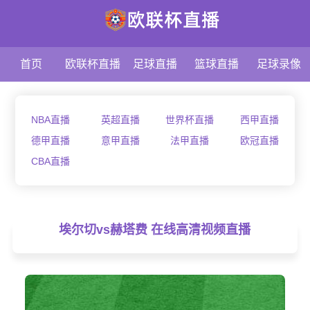
首页
欧联杯直播
足球直播
篮球直播
足球录像
NBA直播
英超直播
世界杯直播
西甲直播
德甲直播
意甲直播
法甲直播
欧冠直播
CBA直播
埃尔切vs赫塔费 在线高清视频直播