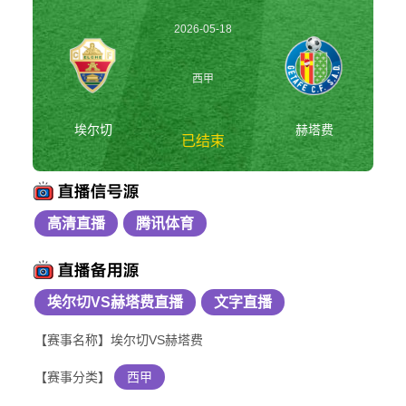
2026-05-18
01:00:00
西甲
埃尔切
赫塔费
已结束
高清直播
腾讯体育
埃尔切vs赫塔费 西甲
埃尔切VS赫塔费直播
文字直播
【赛事名称】埃尔切VS赫塔费
【赛事分类】
西甲