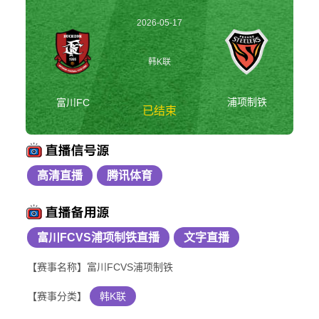
2026-05-17
18:00:00
韩K联
浦项制铁
富川FC
已结束
高清直播
腾讯体育
富川FCvs浦项制铁
韩K联
富川FCVS浦项制铁直播
文字直播
【赛事名称】富川FCVS浦项制铁
【赛事分类】
韩K联