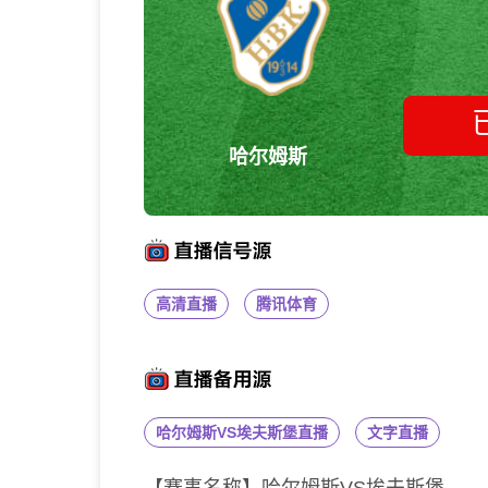
哈尔姆斯
高清直播
腾讯体育
哈尔姆斯VS埃夫斯堡直播
文字直播