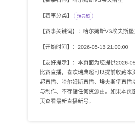
【赛事名称】哈尔姆斯VS埃夫斯堡
【赛事分类】
瑞典超
【赛事关键词】：哈尔姆斯VS埃夫斯
【开始时间】：2026-05-16 21:00:00
【友好提示】：本页面为您提供2026-05-
比赛直播，喜欢瑞典超可以提前收藏本
超直播、哈尔姆斯直播、埃夫斯堡直播
与制作、不存储任何资源由。如果本页
页查看最新直播新号。