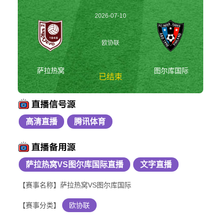
2026-07-10
03:00:00
欧协联
萨拉热窝
图尔库国际
已结束
高清直播
腾讯体育
萨拉热窝vs图尔库国
际 欧协联
萨拉热窝VS图尔库国际直播
文字直播
【赛事名称】萨拉热窝VS图尔库国际
【赛事分类】
欧协联