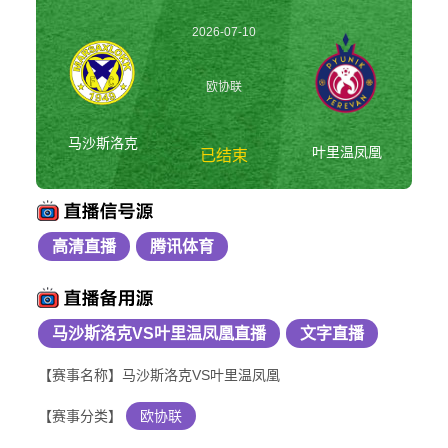
2026-07-10
01:00:00
欧协联
马沙斯洛克
叶里温凤凰
已结束
高清直播
腾讯体育
马沙斯洛克vs叶里温
凤凰 欧协联
马沙斯洛克VS叶里温凤凰直播
文字直播
【赛事名称】马沙斯洛克VS叶里温凤凰
【赛事分类】
欧协联