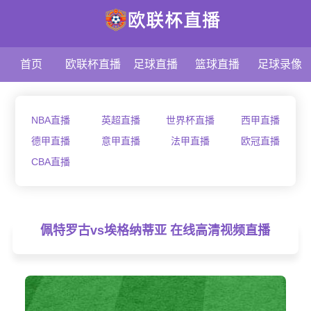
首页
欧联杯直播
足球直播
篮球直播
足球录像
NBA直播
英超直播
世界杯直播
西甲直播
德甲直播
意甲直播
法甲直播
欧冠直播
CBA直播
佩特罗古vs埃格纳蒂亚 在线高清视频直播