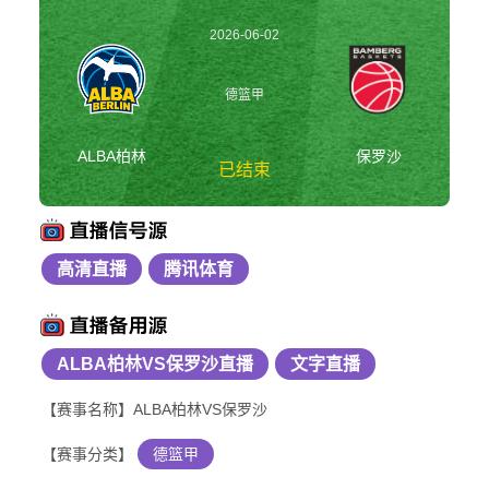
2026-06-02
00:30:00
德篮甲
ALBA柏林
保罗沙
已结束
高清直播
腾讯体育
ALBA柏林vs保罗沙
德篮甲
ALBA柏林VS保罗沙直播
文字直播
【赛事名称】ALBA柏林VS保罗沙
【赛事分类】
德篮甲