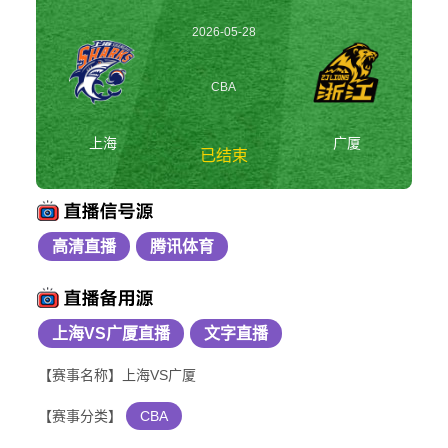
2026-05-28
19:35:00
CBA
上海
广厦
已结束
高清直播
腾讯体育
上海vs广厦 CBA
上海VS广厦直播
文字直播
【赛事名称】上海VS广厦
【赛事分类】
CBA